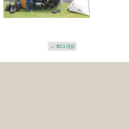
←
BC1 (53)