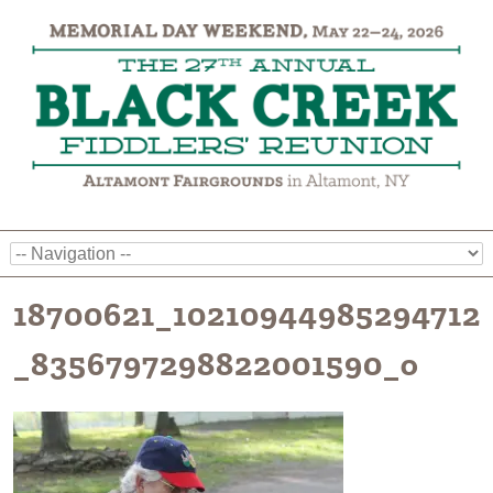
18700621_10210944985294712
_8356797298822001590_o