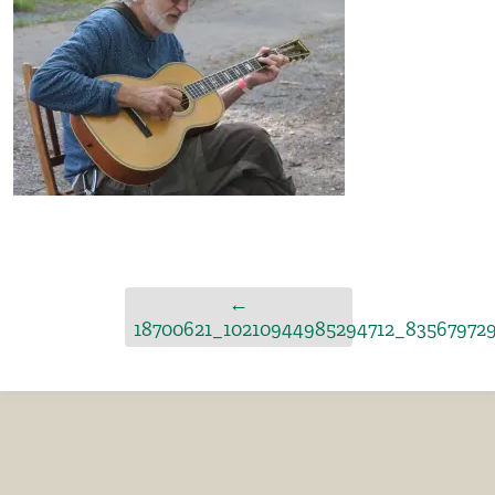
←
18700621_10210944985294712_83567972